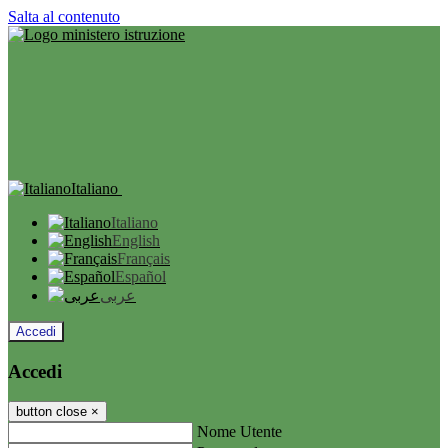
Salta al contenuto
Italiano
Italiano
English
Français
Español
عربى
Accedi
Accedi
button close
×
Nome Utente