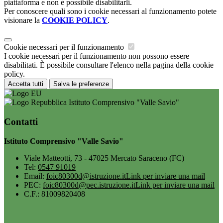
piattaforma e non è possibile disabilitarli.
Per conoscere quali sono i cookie necessari al funzionamento potete
visionare la
COOKIE POLICY
.
Cookie necessari per il funzionamento
I cookie necessari per il funzionamento non possono essere
disabilitati. È possibile consultare l'elenco nella pagina della cookie
policy.
Accetta tutti
Salva le preferenze
Istituto Comprensivo "Valle Savio"
Contatti
Istituto Comprensivo "Valle Savio"
Viale Matteotti, 73 - 47025 Mercato Saraceno (FC)
Tel:
0547 91019
Email:
foic80300d@istruzione.it
Link per inviare una mail
PEC:
foic80300d@pec.istruzione.it
Link per inviare una mail
C.F.: 81009820408