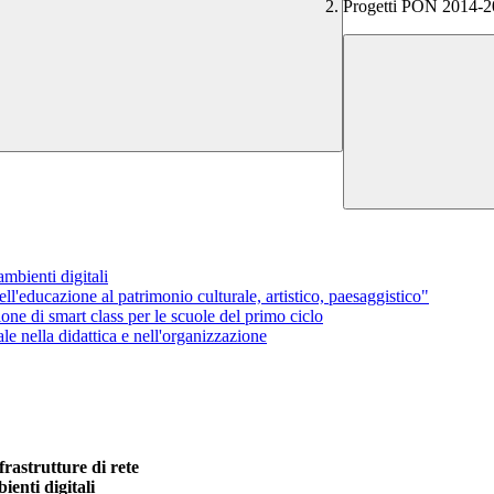
Progetti PON 2014-
mbienti digitali
'educazione al patrimonio culturale, artistico, paesaggistico"
e di smart class per le scuole del primo ciclo
e nella didattica e nell'organizzazione
rastrutture di rete
enti digitali