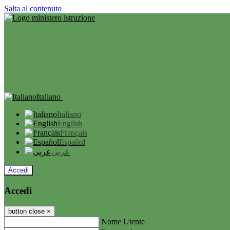
Salta al contenuto
Italiano
Italiano
English
Français
Español
عربى
Accedi
Accedi
button close
×
Nome Utente