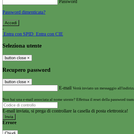
Password
Password dimenticata?
-
Entra con SPID
Entra con CIE
Seleziona utente
button close
×
Recupero password
button close
×
E-mail
Verrà inviato un messaggio all'indirizz
Non hai una e-mail associata al nome utente? Effettua il reset della password tram
E-mail inviata, si prega di controllare la casella di posta elettronica!
Errore
Chiudi